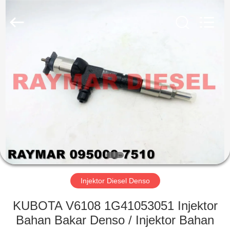
RAYMAR
TRADING
CO.,
LTD.
All
Rights
Reserved.
RUMAH
PRODUK
TENTANG
KAMI
TUR
PABRIK
Injektor Diesel Denso
KUBOTA V6108 1G41053051 Injektor
KONTROL
Bahan Bakar Denso / Injektor Bahan