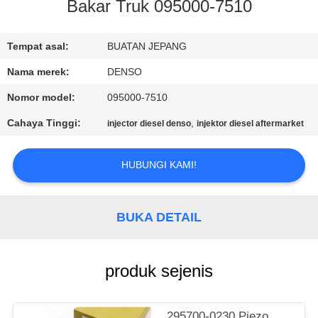
KUALITAS
Bakar Truk 095000-7510
HUBUNGI
Tempat asal:
BUATAN JEPANG
KAMI
Nama merek:
DENSO
Nomor model:
095000-7510
PERMINTAAN
Cahaya Tinggi:
,
injector diesel denso
injektor diesel aftermarket
PENAWARAN
HUBUNGI KAMI!
SITEMAP
BUKA DETAIL
PRIVACY
POLICY
produk sejenis
295700-0230 Piezo