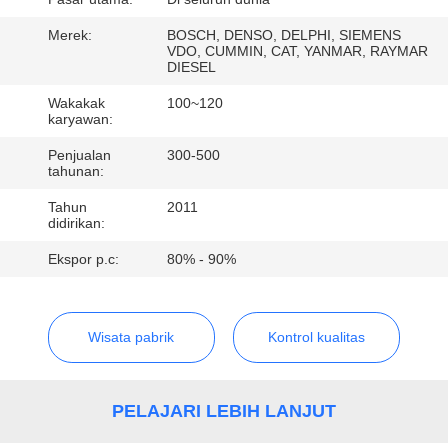
KUALITAS
Merek:
BOSCH, DENSO, DELPHI, SIEMENS
VDO, CUMMIN, CAT, YANMAR, RAYMAR
HUBUNGI
DIESEL
KAMI
Wakakak
100~120
karyawan:
Penjualan
300-500
PERMINTAAN
tahunan:
PENAWARAN
Tahun
2011
didirikan:
SITEMAP
Ekspor p.c:
80% - 90%
PRIVACY
Wisata pabrik
Kontrol kualitas
POLICY
PELAJARI LEBIH LANJUT