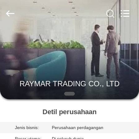
RAYMAR
TRADING
CO.,
LTD.
All
Rights
Reserved.
RUMAH
PRODUK
TENTANG
KAMI
RAYMAR TRADING CO., LTD
TUR
PABRIK
Detil perusahaan
Jenis bisnis:
Perusahaan perdagangan
KONTROL
Pasar utama:
Di seluruh dunia